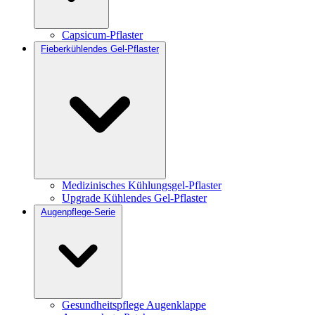
Capsicum-Pflaster
Fieberkühlendes Gel-Pflaster
Medizinisches Kühlungsgel-Pflaster
Upgrade Kühlendes Gel-Pflaster
Augenpflege-Serie
Gesundheitspflege Augenklappe