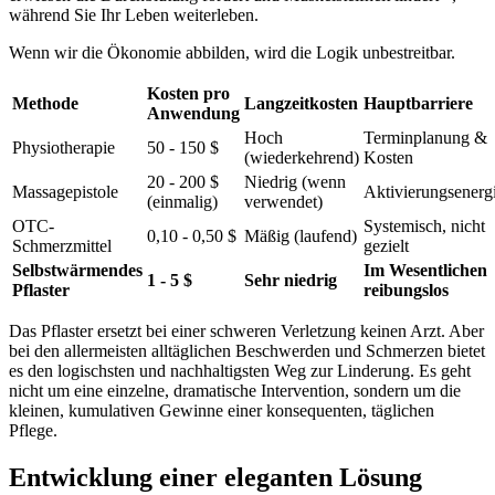
während Sie Ihr Leben weiterleben.
Wenn wir die Ökonomie abbilden, wird die Logik unbestreitbar.
Kosten pro
Methode
Langzeitkosten
Hauptbarriere
Anwendung
Hoch
Terminplanung &
Physiotherapie
50 - 150
$
(wiederkehrend)
Kosten
20 - 200
$
Niedrig (wenn
Massagepistole
Aktivierungsenerg
(einmalig)
verwendet)
OTC-
Systemisch, nicht
0,10 - 0,50
$
Mäßig (laufend)
Schmerzmittel
gezielt
Selbstwärmendes
Im Wesentlichen
1 - 5
$
Sehr niedrig
Pflaster
reibungslos
Das Pflaster ersetzt bei einer schweren Verletzung keinen Arzt. Aber
bei den allermeisten alltäglichen Beschwerden und Schmerzen bietet
es den logischsten und nachhaltigsten Weg zur Linderung. Es geht
nicht um eine einzelne, dramatische Intervention, sondern um die
kleinen, kumulativen Gewinne einer konsequenten, täglichen
Pflege.
Entwicklung einer eleganten Lösung